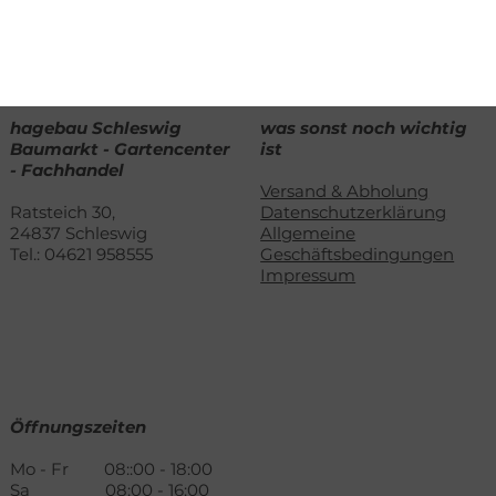
hagebau Schleswig
was sonst noch wichtig
Baumarkt - Gartencenter
ist
- Fachhandel
Versand & Abholung
Ratsteich 30,
Datenschutzerklärung
24837 Schleswig​
Allgemeine
Tel.: 04621 958555
Geschäftsbedingungen
Impressum
Öffnungszeiten
Mo - Fr 08::00 - 18:00
Sa 08:00 - 16:00